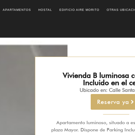
APARTAMENTOS
HOSTAL
EDIFICIO AIRE MORITO
OTRAS UBICAC
Vivienda B luminosa 
Incluido en el c
Ubicado en: Calle Sant
Reserva ya
Apartamento luminoso, situado a es
plaza Mayor. Dispone de Parking Inclui