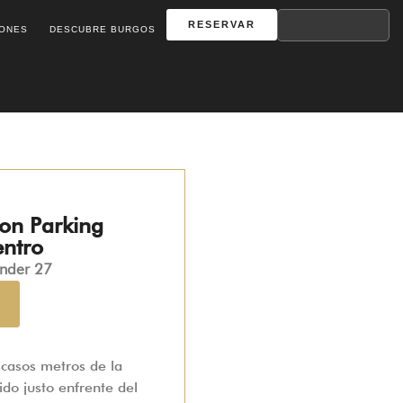
RESERVAR
IONES
DESCUBRE BURGOS
con Parking
entro
ander 27
casos metros de la
do justo enfrente del