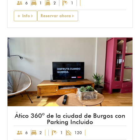
6
1
2
1
+ Info
Reservar ahora
Ático 360º de la ciudad de Burgos con
Parking Incluido
6
2
1
120