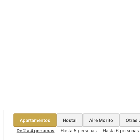
Atuaire Home Burg
Apartamentos y Hostal en el centro
Apartamentos
Hostal
Aire Morito
Otras 
De 2 a 4 personas
Hasta 5 personas
Hasta 6 personas